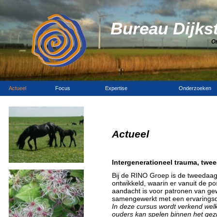
Bureau Dijks
O
Actueel
Focus
Expertise
Onderzoeken
Actueel
Intergenerationeel trauma, twe
Bij de RINO Groep is de tweedaa
ontwikkeld, waarin er vanuit de po
aandacht is voor patronen van ge
samengewerkt met een ervaringsde
In deze cursus wordt verkend wel
ouders kan spelen binnen het gezin