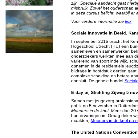
zijn. Speciale aandacht gaat hierb
misbruik. Zowel het ouderschap al
in deze cursus belicht, waarbij er
Voor verdere informatie zie
link
Sociale innovatie in Beeld. Ka
In september 2016 bracht het Ken
Hogeschool Utrecht (HU) een bunde
samenleven en samenwerken belicht
onderzoekers werkten mee aan dez
variërend van sport inde wijk, sc
opnemen in de residentiële jeugd
bijdrage in hoofdstuk dertien gaa
complexe scheiding en betere anal
aansluit. De gehele bundel
Sociale
E-day bij Stichting Zijweg 5 no
Samen met jeugdzorg profession
gaf ik op 5 november in Rotterda
Moeders in de knel. M
eer dan 20
hun ervaringen in. Graag delen wi
maakten,
Moeders in de knel na 
The United Nations Convention 