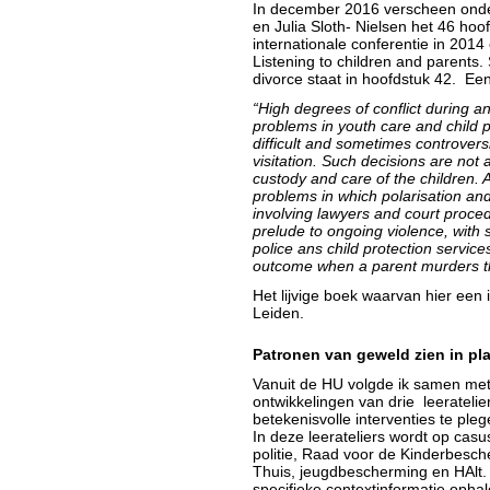
In december 2016 verscheen onde
en Julia Sloth- Nielsen het 46 ho
internationale conferentie in 2014
Listening to children and parents.
divorce staat in hoofdstuk 42. Een 
“High degrees of conflict during a
problems in youth care and child
difficult and sometimes controvers
visitation. Such decisions are not 
custody and care of the children. 
problems in which polarisation and 
involving lawyers and court proced
prelude to ongoing violence, with si
police ans child protection services.
outcome when a parent murders th
Het lijvige boek waarvan hier een
Leiden.
Patronen van geweld zien in pl
Vanuit de HU volgde ik samen me
ontwikkelingen van drie leerateli
betekenisvolle interventies te pleg
In deze leerateliers wordt op ca
politie, Raad voor de Kinderbesche
Thuis, jeugdbescherming en HAlt. 
specifieke contextinformatie ophal