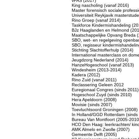
vFAS (2017)
King nascholing (vanaf 2016)
Master forensisch sociale profess
Universiteit Reykjavik masterstud
Rino Groep (vanaf 2014)
Taskforce Kindermishandeling (20
BJz Haaglanden en Helmond (201
Maatschappelijke Opvang Breda (
SBO, wet- en regelgeving openbar
SBO, regisseur kindermishandeling
Stichting Slachtofferhulp (2014)
International masterclass on dome
Jeugdzorg Nederland (2014)
HanzeHogeschool (vanaf 2013)
Windesheim (2013-2014)
Kadera (2012)
Rino Zuid (vanaf 2011)
Reclassering Geleen 2012
Euregionaal Congres (sinds 2011)
Hogeschool Zuyd (sinds 2010)
Hera Apeldoorn (2008)
Movisie (sinds 2007)
Toevluchtsoord Groningen (2008)
In Holland/GGD Rotterdam (sinds
Bureau Van Montfoort (2005-2010
HCO Den Haag: leerkrachten/ kin
AMK Almelo en Zwolle (2007)
Gemeente Delft (2005)