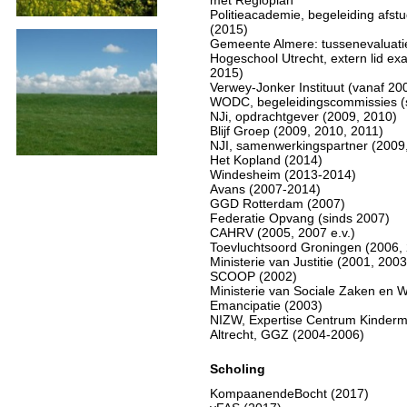
met Regioplan
Politieacademie, begeleiding afs
(2015)
Gemeente Almere: tussenevaluatie
Hogeschool Utrecht, extern lid ex
2015)
Verwey-Jonker Instituut (vanaf 20
WODC, begeleidingscommissies (
NJi, opdrachtgever (2009, 2010)
Blijf Groep (2009, 2010, 2011)
NJI, samenwerkingspartner (2009
Het Kopland (2014)
Windesheim (2013-2014)
Avans (2007-2014)
GGD Rotterdam (2007)
Federatie Opvang (sinds 2007)
CAHRV (2005, 2007 e.v.)
Toevluchtsoord Groningen (2006,
Ministerie van Justitie (2001, 2003
SCOOP (2002)
Ministerie van Sociale Zaken en W
Emancipatie (2003)
NIZW, Expertise Centrum Kinderm
Altrecht, GGZ (2004-2006)
Scholing
KompaanendeBocht (2017)