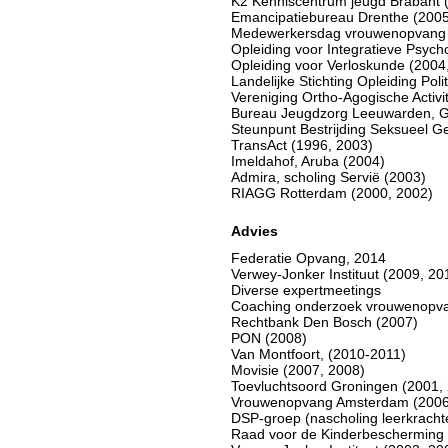
K2 Kenniscentrum jeugd Brabant 
Emancipatiebureau Drenthe (2005
Medewerkersdag vrouwenopvang 
Opleiding voor Integratieve Psyc
Opleiding voor Verloskunde (2004
Landelijke Stichting Opleiding Pol
Vereniging Ortho-Agogische Activi
Bureau Jeugdzorg Leeuwarden, G
Steunpunt Bestrijding Seksueel G
TransAct (1996, 2003)
Imeldahof, Aruba (2004)
Admira, scholing Servië (2003)
RIAGG Rotterdam (2000, 2002)
Advies
Federatie Opvang, 2014
Verwey-Jonker Instituut (2009, 20
Diverse expertmeetings
Coaching onderzoek vrouwenopva
Rechtbank Den Bosch (2007)
PON (2008)
Van Montfoort, (2010-2011)
Movisie (2007, 2008)
Toevluchtsoord Groningen (2001,
Vrouwenopvang Amsterdam (2006
DSP-groep (nascholing leerkracht
Raad voor de Kinderbescherming 