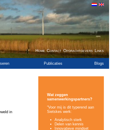
Home
Contact
Opdrachtgevers
Links
seren
Publicaties
Blogs
Wat zeggen
samenwerkingspartners?
“Voor mij is dit typerend aan
Sietskes werk:
eweld in
Analytisch sterk
Delen van kennis
Innovatieve mindset