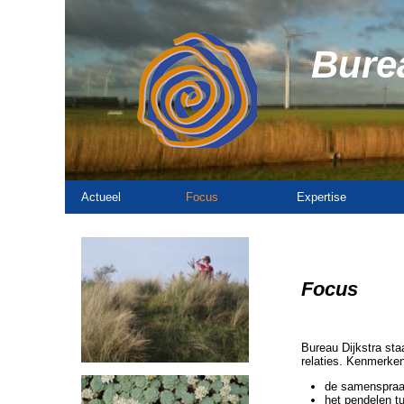
Burea
Actueel
Focus
Expertise
Focus
Bureau Dijkstra sta
relaties. Kenmerken
de samenspraa
het pendelen tu