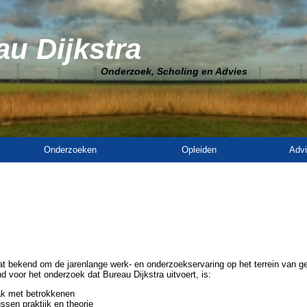
u Dijkstra
Onderzoek, Scholing en Advies
Onderzoeken
Opleiden
Advi
at bekend om de jarenlange werk- en onderzoekservaring op het terrein van g
d voor het onderzoek dat Bureau Dijkstra uitvoert, is:
k met betrokkenen
ssen praktijk en theorie