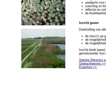
aandacht voor 
coaching on the
reflectie en ve
de bruikbaarhei
Inzicht geven
Doelstelling van alle
de risico’s op 
de mogelijkhed
de mogelijkhe
Inzicht biedt (weer
gemotiveerder hun 
Sietske Dijkstra’s p
Opdrachtgevers >>
Expertise >>