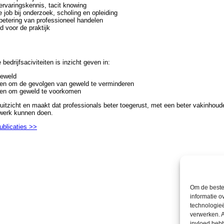
ervaringskennis, tacit knowing
 job bij onderzoek, scholing en opleiding
rbetering van professioneel handelen
d voor de praktijk
 bedrijfsaciviteiten is inzicht geven in:
geweld
en om de gevolgen van geweld te verminderen
den om geweld te voorkomen
) uitzicht en maakt dat professionals beter toegerust, met een beter vakinhoude
werk kunnen doen.
ublicaties >>
Om de beste 
informatie o
technologieë
verwerken. A
invloed heb