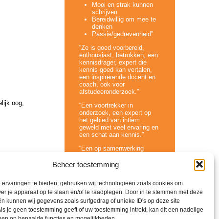
Mooi en strak kunnen
schrijven
Bereidwillig om mee te
denken
Passie/gedrevenheid”
“Ze is goed voorbereid,
enthousiast, betrokken, een
kennisdrager, expert die
kennis goed kan vertalen,
een inspirerende docent en
coach, ook voor
afstudeeronderzoek.”
lijk oog,
“Een voortrekker in
onderzoek, een expert op
het gebied van intiem
geweld met veel ervaring en
een schat aan kennis.”
“Een op samenwerking
gerichte leider, een
verbindende dagvoorzitter,
Beheer toestemming
een vakinhoudelijke
collega.”
ervaringen te bieden, gebruiken wij technologieën zoals cookies om
ver je apparaat op te slaan en/of te raadplegen. Door in te stemmen met deze
n kunnen wij gegevens zoals surfgedrag of unieke ID's op deze site
ls je geen toestemming geeft of uw toestemming intrekt, kan dit een nadelige
ben op bepaalde functies en mogelijkheden.