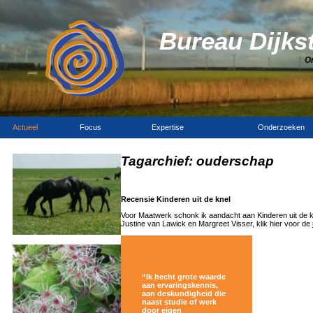
Bureau Dijks
O
Actueel
Focus
Expertise
Onderzoeken
Tagarchief:
ouderschap
Recensie Kinderen uit de knel
Voor Maatwerk schonk ik aandacht aan Kinderen uit de k
Justine van Lawick en Margreet Visser, klik hier voor de
“Ik hecht grote waarde
aan ervaringskennis,
aan deskundigheid die
naast studie of werk
door eigen