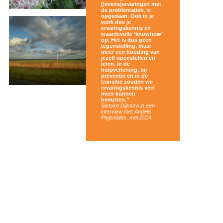
(levens)ervaringen met
de problematiek, is
opgedaan. Ook in je
werk doe je
ervaringskennis en
waardevolle ‘knowhow’
op. Het is dus geen
tegenstelling, maar
meer een houding van
jezelf openstellen en
leren. In de
hulpverlening, bij
preventie en in de
transitie zouden we
ervaringskennis veel
meer kunnen
benutten.”
Sietske Dijkstra in een
interview met Angela
Pagonides, mei 2014