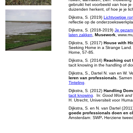
gebruikt het voorbeeld van hoe je 
duizenden herkent, of hoe je je lich
Dijkstra, S. (2019)
Lichtvoetige r
reflectie op de onderzoekswerkpl
Dijkstra, S. (2018-2019)
Je gezame
laten zakken
,
Musework
, www.mu
Dijkstra, S. (2017)
House with Hi
Seeking Home in a Strange Land. 
Home, 57-85.
Dijkstra, S. (2014)
Reaching out 
tacit knowing in the handling of d
Dijkstra, S., Dartel N. van en W.
leren van professionals.
Samen m
Tinteling
.
Dijkstra, S. (2012)
Handling Dome
tacit knowing
. In:
Good Work and
H. Utrecht, Universiteit voor Hum
Dijkstra, S. en N. van Dartel (201
goede professionals doen en cl
Amsterdam: SWP
.
Herziene tweed