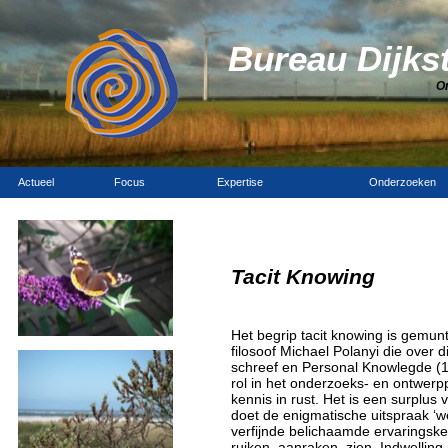
Bureau Dijks
O
Actueel
Focus
Expertise
Onderzoeken
Tacit Knowing
Het begrip tacit knowing is gemun
filosoof Michael Polanyi die over 
schreef en Personal Knowlegde (19
rol in het onderzoeks- en ontwerpp
kennis in rust. Het is een surplus
doet de enigmatische uitspraak ‘w
verfijnde belichaamde ervaringske
ruiken, aanraken, zien. Indwelling