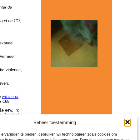
hter de
eugd en CO
,
seksueel
Vermeer,
tic violence,
even,
he
Ethics of
7-169.
e eew. In:
m Juridische
Beheer toestemming
nen bij SWP.
ervaringen te bieden, gebruiken wij technologieën zoals cookies om