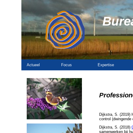
Burea
Actueel
Focus
Expertise
Profession
Dijkstra, S. (2019)
control (dwingende 
Dijkstra, S. (2018)
samenwerken bij hu