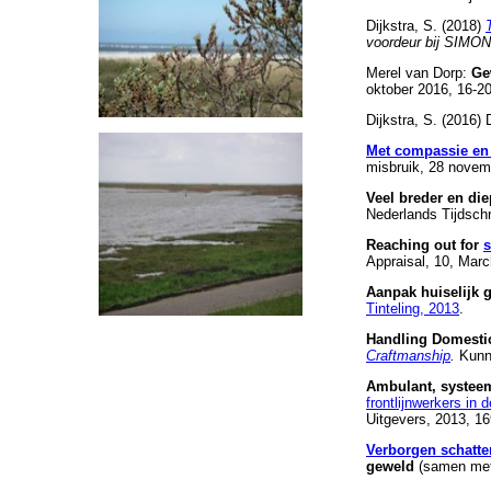
Dijkstra, S. (2018)
voordeur bij SIMO
Merel van Dorp:
Ge
oktober 2016, 16-20
Dijkstra, S. (2016)
Met compassie en
misbruik, 28 novem
Veel breder en die
Nederlands Tijdschr
Reaching out for
s
Appraisal, 10, Marc
Aanpak huiselijk g
Tinteling, 2013
.
Handling Domestic 
Craftmanship
.
Kunn
Ambulant, systeem
frontlijnwerkers in 
Uitgevers, 2013, 16
Verborgen schatte
geweld
(samen met 