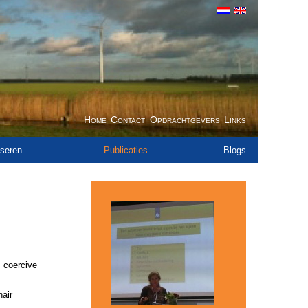
Home
Contact
Opdrachtgevers
Links
seren
Publicaties
Blogs
 coercive
nair