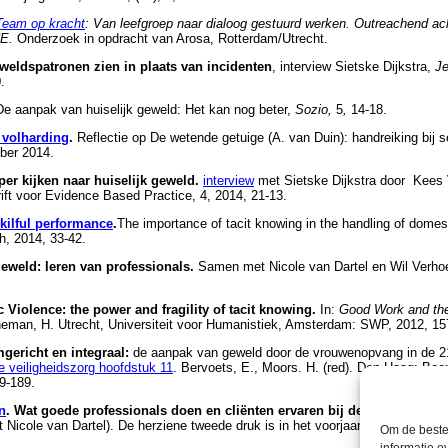
Team op kracht
: Van leefgroep naar dialoog gestuurd werken. Outreachend ac
NE.
Onderzoek in opdracht van Arosa, Rotterdam/Utrecht.
weldspatronen zien in plaats van incidenten
, interview Sietske Dijkstra,
J
.
 De aanpak van huiselijk geweld: Het kan nog beter,
Sozio,
5
,
14-18.
 volharding
.
Reflectie op De wetende getuige (A. van Duin): handreiking bij 
ber 2014.
per kijken naar huiselijk geweld.
interview
met Sietske Dijkstra door Kees 
ift voor Evidence Based Practice, 4, 2014, 21-13.
kilful performance
.
The importance of tacit knowing in the handling of domes
h, 2014, 33-42.
eweld: leren van professionals.
Samen met Nicole van Dartel en Wil Verho
Violence: the power and fragility of tacit knowing.
In:
Good Work and t
eman, H. Utrecht, Universiteit voor Humanistiek, Amsterdam: SWP, 2012, 15
gericht en integraal:
de aanpak van geweld door de vrouwenopvang in de 21
de veiligheidszorg hoofdstuk 11
. Bervoets, E., Moors. H. (red). Den Haag: Boo
9-189.
n
. Wat goede professionals doen en cliënten ervaren bij de aanpak van
Nicole van Dartel). De herziene tweede druk is in het voorjaar 2011 versche
Om de beste 