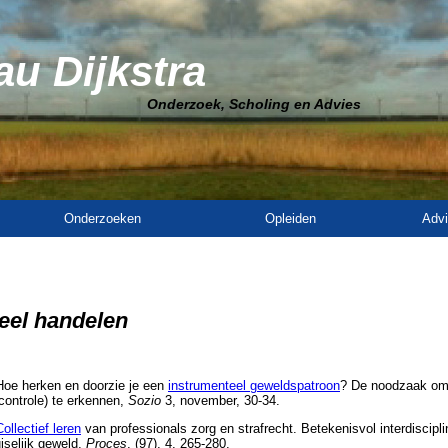
u Dijkstra
Onderzoek, Scholing en Advies
Onderzoeken
Opleiden
Advi
eel handelen
 Hoe herken en doorzie je een
instrumenteel geweldspatroon
? De noodzaak om
controle) te erkennen,
Sozio
3, november, 30-34.
Collectief leren
van professionals zorg en strafrecht. Betekenisvol interdiscipli
iselijk geweld,
Proces
, (97), 4, 265-280.