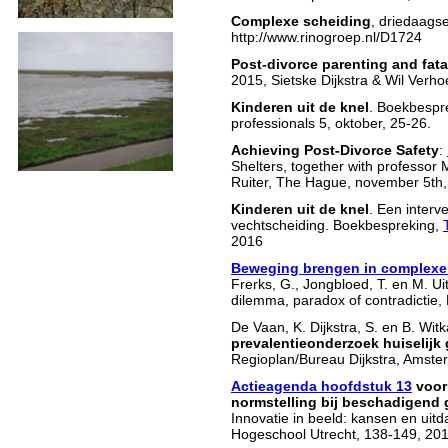
Complexe scheiding
, driedaags
http://www.rinogroep.nl/D1724
Post-divorce parenting and fata
2015, Sietske Dijkstra & Wil Verh
Kinderen uit de knel
. Boekbespr
professionals 5, oktober, 25-26.
Achieving Post-Divorce Safety
:
Shelters, together with professor
Ruiter, The Hague, november 5th,
Kinderen uit de knel
. Een interv
vechtscheiding. Boekbespreking,
2016
Beweging brengen in complexe
Frerks, G., Jongbloed, T. en M. Uit
dilemma, paradox of contradictie,
De Vaan, K. Dijkstra, S. en B. Wi
prevalentieonderzoek huiselijk
Regioplan/Bureau Dijkstra, Amste
Actieagenda hoofdstuk 13
voor
normstelling bij beschadigend
Innovatie in beeld: kansen en uit
Hogeschool Utrecht, 138-149, 201