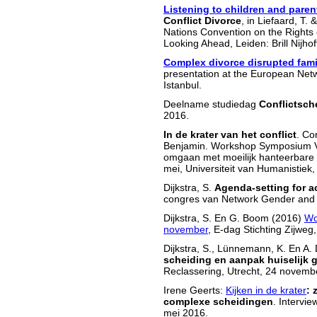
Listening to children and paren
Conflict Divorce
, in Liefaard, T.
Nations Convention on the Rights o
Looking Ahead, Leiden: Brill Nijho
Complex divorce disrupted fami
presentation at the European Net
Istanbul.
Deelname studiedag
Conflictsch
2016.
In de krater van het conflict
. Co
Benjamin. Workshop Symposium Vr
omgaan met moeilijk hanteerbare
mei, Universiteit van Humanistiek,
Dijkstra, S.
Agenda-setting for a
congres van Network Gender and Vio
Dijkstra, S. En G. Boom (2016)
Wo
november
, E-dag Stichting Zijwe
Dijkstra, S., Lünnemann, K. En A
scheiding en aanpak huiselijk 
Reclassering, Utrecht, 24 novemb
Irene Geerts:
Kijken in de krater
: 
complexe scheidingen
. Intervi
mei 2016.