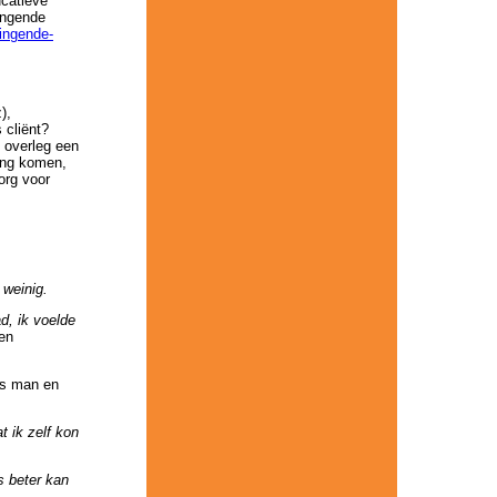
ucatieve
ingende
wingende-
),
 cliënt?
n overleg een
ing komen,
org voor
 weinig.
d, ik voelde
en
ls man en
 ik zelf kon
s beter kan