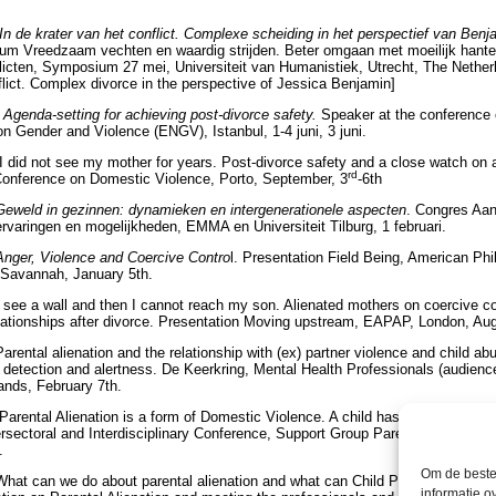
In de krater van het conflict. Complexe scheiding in het perspectief van Benj
 Vreedzaam vechten en waardig strijden. Beter omgaan met moeilijk hante
icten, Symposium 27 mei, Universiteit van Humanistiek, Utrecht, The Netherl
nflict. Complex divorce in the perspective of Jessica Benjamin]
)
Agenda-setting for achieving post-divorce safety.
Speaker at the conference 
 Gender and Violence (ENGV), Istanbul, 1-4 juni, 3 juni.
 I did not see my mother for years. Post-divorce safety and a close watch on a
rd
nference on Domestic Violence, Porto, September, 3
-6th
Geweld in gezinnen: dynamieken en intergenerationele aspecten
. Congres Aa
 ervaringen en mogelijkheden, EMMA en Universiteit Tilburg, 1 februari.
Anger, Violence and Coercive Contro
l. Presentation Field Being, American Phi
 Savannah, January 5th.
 I see a wall and then I cannot reach my son. Alienated mothers on coercive co
relationships after divorce. Presentation Moving upstream, EAPAP, London, Aug
Parental alienation and the relationship with (ex) partner violence and child ab
 detection and alertness. De Keerkring, Mental Health Professionals (audienc
ands, February 7th.
Parental Alienation is a form of Domestic Violence. A child has the right to be
ersectoral and Interdisciplinary Conference, Support Group Parental Alienation
.
Om de beste 
 What can we do about parental alienation and what can Child Protective Serv
informatie o