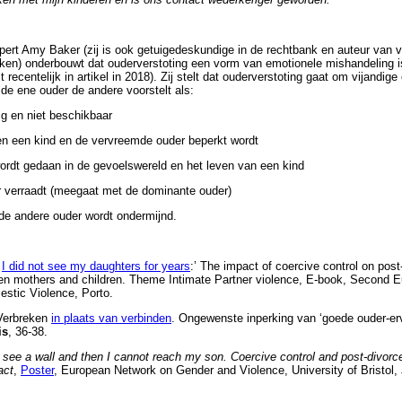
ert Amy Baker (zij is ook getuigedeskundige in de rechtbank en auteur van v
eken) onderbouwt dat ouderverstoting een vorm van emotionele mishandeling 
t recentelijk in artikel in 2018). Zij stelt dat ouderverstoting gaat om vijandige
de ene ouder de andere voorstelt als:
lig en niet beschikbaar
en een kind en de vervreemde ouder beperkt wordt
wordt gedaan in de gevoelswereld en het leven van een kind
r verraadt (meegaat met de dominante ouder)
n de andere ouder wordt ondermijnd.
‘
I did not see my daughters for years
:’ The impact of coercive control on post
een mothers and children. Theme Intimate Partner violence, E-book, Second 
stic Violence, Porto.
 Verbreken
in plaats van verbinden
. Ongewenste inperking van ‘goede ouder-erv
is
, 36-38.
I see a wall and then I cannot reach my son. Coercive control and post-divorc
act
,
Poster
, European Network on Gender and Violence, University of Bristol, 