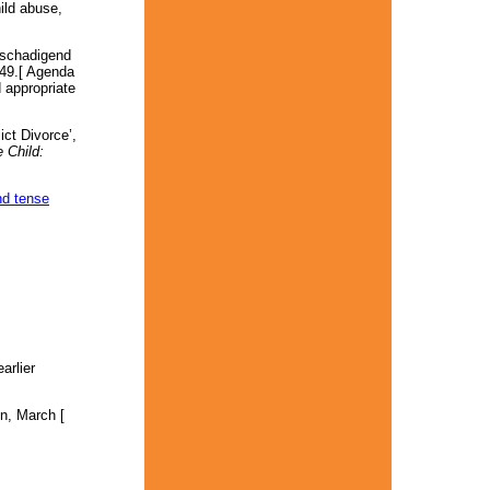
ild abuse,
beschadigend
149.[ Agenda
 appropriate
ct Divorce’,
 Child:
nd tense
arlier
in, March [