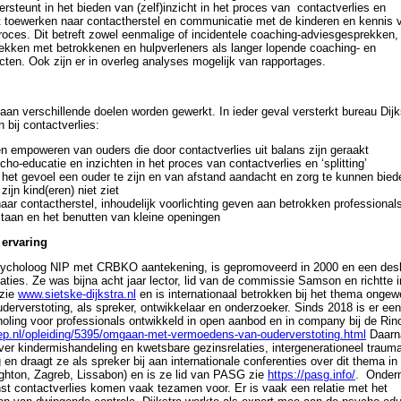
ersteunt in het bieden van (zelf)inzicht in het proces van contactverlies en
t toewerken naar contactherstel en communicatie met de kinderen en kennis v
roces. Dit betreft zowel eenmalige of incidentele coaching-adviesgesprekken,
ekken met betrokkenen en hulpverleners als langer lopende coaching- en
cten. Ook zijn er in overleg analyses mogelijk van rapportages.
aan verschillende doelen worden gewerkt. In ieder geval versterkt bureau Dijk
 bij contactverlies:
n empoweren van ouders die door contactverlies uit balans zijn geraakt
ho-educatie en inzichten in het proces van contactverlies en ‘splitting’
het gevoel een ouder te zijn en van afstand aandacht en zorg te kunnen biede
zijn kind(eren) niet ziet
aar contactherstel, inhoudelijk voorlichting geven aan betrokken professionals
taan en het benutten van kleine openingen
ervaring
psycholoog NIP met CRBKO aantekening, is gepromoveerd in 2000 en een des
laties. Ze was bijna acht jaar lector, lid van de commissie Samson en richtte 
 zie
www.sietske-dijkstra.nl
en is internationaal betrokken bij het thema ongew
uderverstoting, als spreker, ontwikkelaar en onderzoeker. Sinds 2018 is er e
oling voor professionals ontwikkeld in open aanbod en in company bij de Rin
oep.nl/opleiding/5395/omgaan-met-vermoedens-van-ouderverstoting.html
Daarn
er kindermishandeling en kwetsbare gezinsrelaties, intergenerationeel traum
en draagt ze als spreker bij aan internationale conferenties over dit thema i
ghton, Zagreb, Lissabon) en is ze lid van PASG zie
https://pasg.info/
. Onderm
st contactverlies komen vaak tezamen voor. Er is vaak een relatie met het