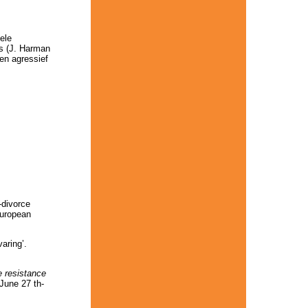
ele
is (J. Harman
 en agressief
-divorce
European
aring’.
e resistance
June 27 th-