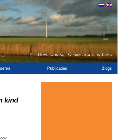
Home
Contact
Opdrachtgevers
Links
seren
Publicaties
Blogs
n kind
 ook