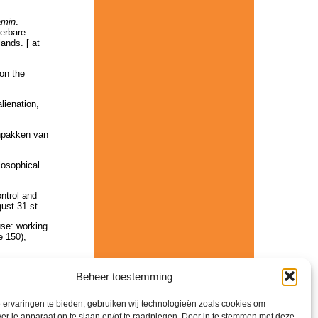
amin
.
erbare
ands. [ at
on the
lienation,
npakken van
losophical
ntrol and
ust 31 st.
use: working
e 150),
 brought up
Beheer toestemming
, Gent,
ervaringen te bieden, gebruiken wij technologieën zoals cookies om
ice mean in
ver je apparaat op te slaan en/of te raadplegen. Door in te stemmen met deze