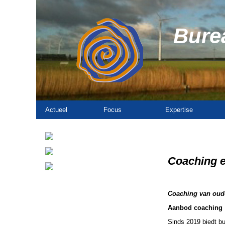
Burea
Actueel
Focus
Expertise
Coaching e
Coaching van oude
Aanbod coaching
Sinds 2019 biedt b