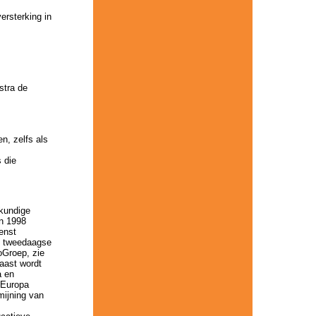
ersterking in
stra de
n, zelfs als
 die
kundige
in 1998
enst
en tweedaagse
oGroep, zie
aast wordt
a en
n Europa
ijning van