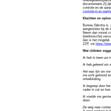
relatiegeweldspatro
documentaire
Zij li
controle en de aan
controle-in-ex-partn
Klachten en oplos
Bureau Dijkstra is,
aangesloten bij de 
Neem dan vooral con
(telefonische) ver
dan is het mogelijk
ZZP, zie
https://ww
Wat cliënten zegg
Ik heb in twee uur 
Ik heb geleerd om m
Het was fijn om me 
me echt gehoord en 
ontwikkeling.
Ik begreep door het
vader in zat en hoe
Ik voelde me geste
doen.
De weg naar contact
ik weer contact ma