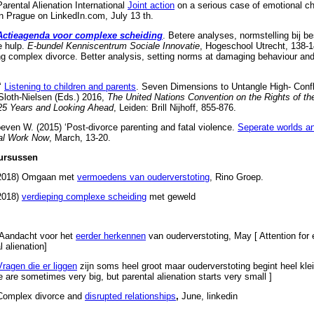
Parental Alienation International
Joint action
on a serious case of emotional ch
n Prague on LinkedIn.com, July 13 th.
Actieagenda voor complexe scheiding
. Betere analyses, normstelling bij 
e hulp.
E-bundel Kenniscentrum Sociale Innovatie
, Hogeschool Utrecht, 138-
ng complex divorce. Better analysis, setting norms at damaging behaviour and
 ‘
Listening to children and parents
. Seven Dimensions to Untangle High- Confli
 Sloth-Nielsen (Eds.) 2016,
The United Nations Convention on the Rights of the
 25 Years and Looking Ahead
, Leiden: Brill Nijhoff, 855-876.
oeven W. (2015) ‘Post-divorce parenting and fatal violence.
Seperate worlds a
al Work Now
, March, 13-20.
cursussen
f 2018) Omgaan met
vermoedens van ouderverstoting
, Rino Groep.
 2018)
verdieping complexe scheiding
met geweld
 Aandacht voor het
eerder herkennen
van ouderverstoting, May [ Attention for e
l alienation]
Vragen die er liggen
zijn soms heel groot maar ouderverstoting begint heel kle
 are sometimes very big, but parental alienation starts very small ]
) Complex divorce and
disrupted relationships
,
June, linkedin