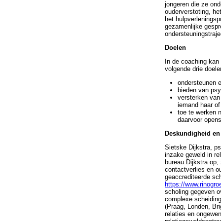
jongeren die ze ond
ouderverstoting, he
het hulpverleningsp
gezamenlijke gespr
ondersteuningstraje
Doelen
In de coaching kan 
volgende drie doelen
ondersteunen e
bieden van psyc
versterken van 
iemand haar of 
toe te werken n
daarvoor opens
Deskundigheid en 
Sietske Dijkstra, 
inzake geweld in re
bureau Dijkstra op,
contactverlies en o
geaccrediteerde sch
https://www.rinogr
scholing gegeven ov
complexe scheiding 
(Praag, Londen, Bri
relaties en ongewen