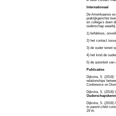
Internationaal
De Amerikaanse exp
praktijkgerichte bo
en collega’s doen di
ouderschap waarbij 
1) liefdeloos, onvei
2) het contact tuss
3) de ouder teniet 
4) het kind de oude
5) de autoriteit va
Publicaties
Dijkstra, S. (2019) 
relationships betw
Conference on Dome
Dijkstra, S. (2018)
Ouderschapskenn
Dijkstra, S. (2018)
to parent-child cont
29 th.