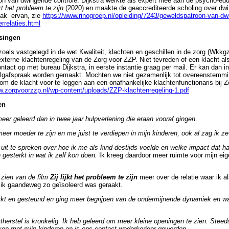
on van dwingende controle. Dijkstra werkte als expert mee aan de psycho-ed
jkt het probleem te zijn
(2020) en maakte de geaccrediteerde scholing over dw
pak ervan, zie
https://www.rinogroep.nl/opleiding/7243/geweldspatroon-van-d
errelaties.html
singen
 zoals vastgelegd in de wet Kwaliteit, klachten en geschillen in de zorg (Wkkgz
externe klachtenregeling van de Zorg voor ZZP. Niet tevreden of een klacht als
tact op met bureau Dijkstra, in eerste instantie graag per mail. Er kan dan i
volgafspraak worden gemaakt. Mochten we niet gezamenlijk tot overeenstemm
 om de klacht voor te leggen aan een onafhankelijke klachtenfunctionaris bij Z
w.zorgvoorzzp.nl/wp-content/uploads/ZZP-klachtenregeling-1.pdf
en
meer geleerd dan in twee jaar hulpverlening die eraan vooraf gingen
.
eer moeder te zijn en me juist te verdiepen in mijn kinderen, ook al zag ik ze
uit te spreken over hoe ik me als kind destijds voelde en welke impact dat ha
gesterkt in wat ik zelf kon doen.
Ik kreeg daardoor meer ruimte voor mijn eig
 zien van de film
Zij lijkt het probleem te zijn
meer over de relatie waar ik a
 ik gaandeweg zo geïsoleerd was geraakt.
rkt en gesteund en ging meer begrijpen van de ondermijnende dynamiek en wat
herstel is kronkelig. Ik heb geleerd om meer kleine openingen te zien. Steed
ken met mijn kinderen en is ons contact wederkeriger geworden.