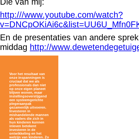
Die van mij:
http:///www.youtube.com/watch?
v=DNCpOKiAi6c&list=UU6U_Mfn0F
En de presentaties van andere sprek
middag
http://www.dewetendegetuige
Voor het resultaat van
onze inspanningen is
cruciaal dat we als
professionals dan niet
op onze eigen planeet
blijven wonen, maar
instellingsoverstijgend
een systeemgerichte
plegeraanpak
gezamenlijk uitvoeren.
Investeren in
mishandelende mannen
als vaders die zich in
hun kinderen kunnen
inleven betekent
investeren in de
ontwikkeling en het
welzijn van kinderen. Zo