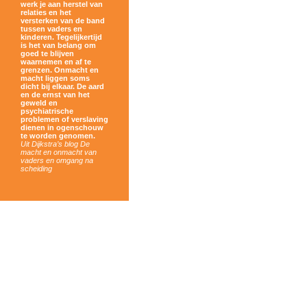
werk je aan herstel van
relaties en het
versterken van de band
tussen vaders en
kinderen. Tegelijkertijd
is het van belang om
goed te blijven
waarnemen en af te
grenzen. Onmacht en
macht liggen soms
dicht bij elkaar. De aard
en de ernst van het
geweld en
psychiatrische
problemen of verslaving
dienen in ogenschouw
te worden genomen.
Uit Dijkstra’s blog De
macht en onmacht van
vaders en omgang na
scheiding