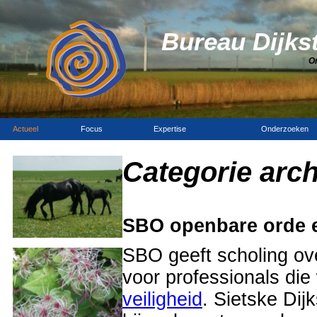
Bureau Dijks
O
Actueel
Focus
Expertise
Onderzoeken
Categorie arch
SBO openbare orde e
SBO geeft scholing ove
voor professionals di
veiligheid
. Sietske Dij