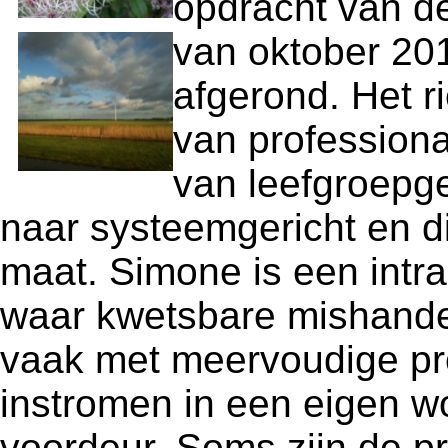
opdracht van d
van oktober 201
afgerond. Het r
van professiona
van leefgroepge
naar systeemgericht en 
maat. Simone is een intra
waar kwetsbare mishande
vaak met meervoudige p
instromen in een eigen w
voordeur. Soms zijn de p