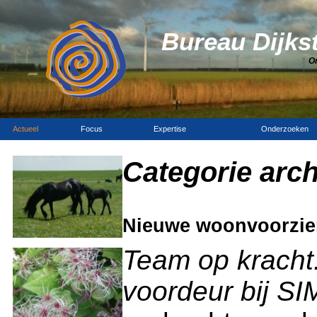
Bureau Dijks
O
Actueel
Focus
Expertise
Onderzoeken
Categorie arch
Nieuwe woonvoorzie
Team op kracht
voordeur bij S