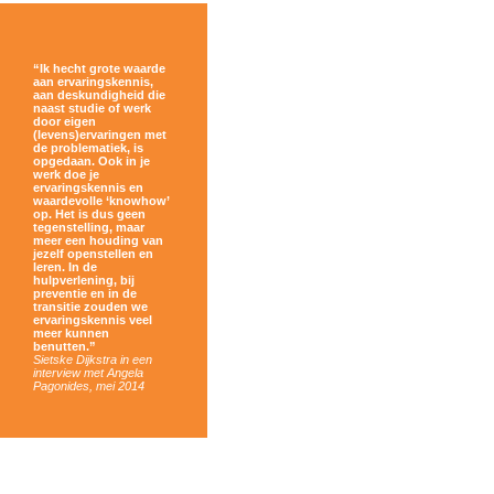
“Ik hecht grote waarde
aan ervaringskennis,
aan deskundigheid die
naast studie of werk
door eigen
(levens)ervaringen met
de problematiek, is
opgedaan. Ook in je
werk doe je
ervaringskennis en
waardevolle ‘knowhow’
op. Het is dus geen
tegenstelling, maar
meer een houding van
jezelf openstellen en
leren. In de
hulpverlening, bij
preventie en in de
transitie zouden we
ervaringskennis veel
meer kunnen
benutten.”
Sietske Dijkstra in een
interview met Angela
Pagonides, mei 2014