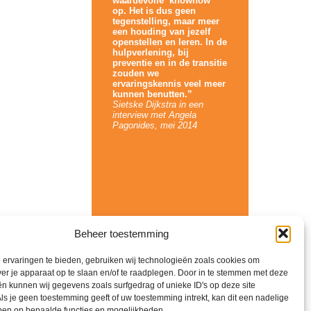
waardevolle ‘knowhow’
op. Het is dus geen
tegenstelling, maar meer
een houding van jezelf
openstellen en leren. In de
hulpverlening, bij
preventie en in de transitie
zouden we
ervaringskennis veel meer
kunnen benutten.”
Sietske Dijkstra in een
interview met Angela
Pagonides, mei 2014
Beheer toestemming
ervaringen te bieden, gebruiken wij technologieën zoals cookies om
ver je apparaat op te slaan en/of te raadplegen. Door in te stemmen met deze
n kunnen wij gegevens zoals surfgedrag of unieke ID's op deze site
ls je geen toestemming geeft of uw toestemming intrekt, kan dit een nadelige
ben op bepaalde functies en mogelijkheden.