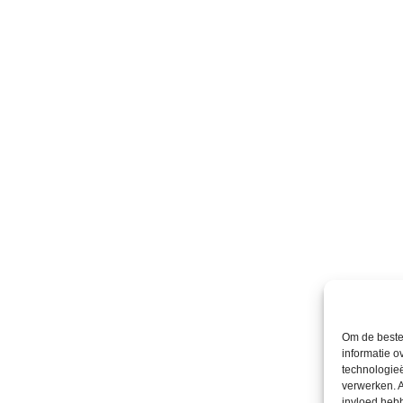
Om de beste 
informatie o
technologieë
verwerken. A
invloed heb