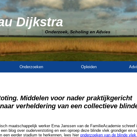
u Dijkstra
Onderzoek, Scholing en Advies
Onderzoeken
Opleiden
Advi
oting. Middelen voor nader praktijkgericht
naar verheldering van een collectieve blind
ch maatschappelijk werker Erna Janssen van de FamilieAcademie schreef i
en blog over ouderverstoting en een oproep deze blinde vlek grondiger en va
n een eerder stadium te herkennen, lees hier
onderzoeken van de blinde vlek