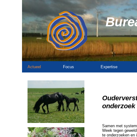
Burea
Actueel
Focus
Expertise
Ouderverst
onderzoek 
Samen met systemis
Week tegen geweld e
te onderzoeken en i