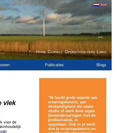
Home
Contact
Opdrachtgevers
Links
seren
Publicaties
Blogs
“Ik hecht grote waarde aan
e vlek
ervaringskennis, aan
deskundigheid die naast
studie of werk door eigen
(levens)ervaringen met de
problematiek, is
k voor de
opgedaan. Ook in je werk
kinhoudelijk
doe je ervaringskennis en
 van