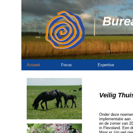
Burea
Actueel
Focus
Expertise
Veilig Thui
Onder deze noemer b
implementatie aan. 
en de zomer van 20
in Flevoland. Een d
Maar er zijn wel n