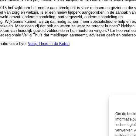
 2015 het wijkteam het eerste aanspreekpunt is voor mensen en gezinnen die 
d van zorg en welzijn, is er een nieuw tijdperk aangebroken in de aanpak van 
geweld omvat kindermishandeling, partnergeweld, oudermishandeling en
. Wijkteams kunnen als zij dat nodig achten meer specialistische hulp en ex
hakelen. Maar doen zij dat ook en weten ze waar ze terecht kunnen? Hebben 
akken van huiselijk geweld voldoende in hun hoofd en vingers? En hoe verho
het regionale Veilig Thuis dat meldingen aanneemt, adviezen geeft en onderzo
matie onze flyer
Veilig Thuis in de Keten
Om de beste 
informatie o
technologieë
verwerken. A
invloed heb