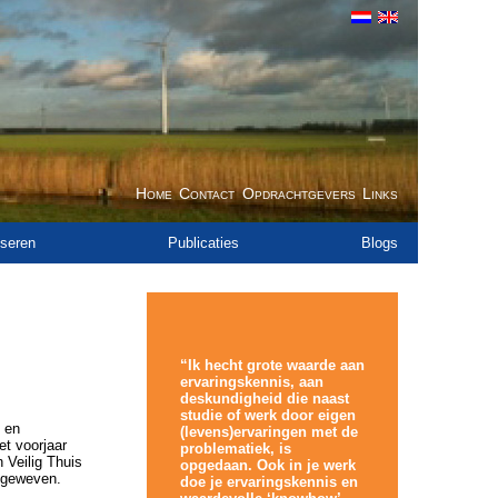
Home
Contact
Opdrachtgevers
Links
seren
Publicaties
Blogs
“Ik hecht grote waarde aan
ervaringskennis, aan
deskundigheid die naast
studie of werk door eigen
g en
(levens)ervaringen met de
et voorjaar
problematiek, is
Veilig Thuis
opgedaan. Ook in je werk
ingeweven.
doe je ervaringskennis en
.