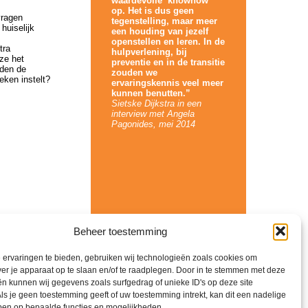
waardevolle ‘knowhow’
op. Het is dus geen
vragen
tegenstelling, maar meer
huiselijk
een houding van jezelf
openstellen en leren. In de
tra
hulpverlening, bij
ze het
preventie en in de transitie
uden de
zouden we
eken instelt?
ervaringskennis veel meer
kunnen benutten.”
Sietske Dijkstra in een
interview met Angela
Pagonides, mei 2014
Beheer toestemming
ervaringen te bieden, gebruiken wij technologieën zoals cookies om
ver je apparaat op te slaan en/of te raadplegen. Door in te stemmen met deze
n kunnen wij gegevens zoals surfgedrag of unieke ID's op deze site
ls je geen toestemming geeft of uw toestemming intrekt, kan dit een nadelige
ben op bepaalde functies en mogelijkheden.