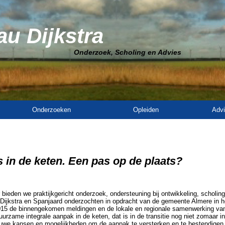
u Dijkstra
Onderzoek, Scholing en Advies
Onderzoeken
Opleiden
Advi
s in de keten. Een pas op de plaats?
ieden we praktijkgericht onderzoek, ondersteuning bij ontwikkeling, scholin
Dijkstra en Spanjaard onderzochten in opdracht van de gemeente Almere in h
15 de binnengekomen meldingen en de lokale en regionale samenwerking van 
uurzame integrale aanpak in de keten, dat is in de transitie nog niet zomaar 
ieuwe kansen en mogelijkheden om de aanpak te versterken en te bestendigen