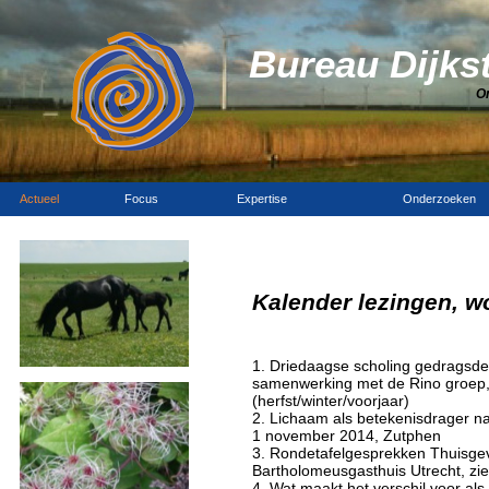
Bureau Dijks
O
Actueel
Focus
Expertise
Onderzoeken
Kalender lezingen, w
1. Driedaagse scholing gedragsd
samenwerking met de Rino groep,
(herfst/winter/voorjaar)
2. Lichaam als betekenisdrager n
1 november 2014, Zutphen
3. Rondetafelgesprekken Thuisge
Bartholomeusgasthuis Utrecht, zi
4. Wat maakt het verschil voor a