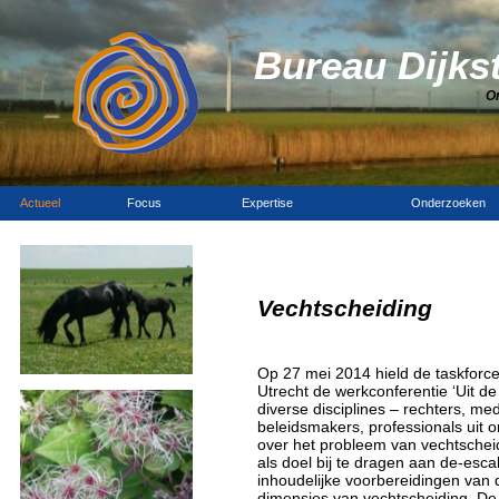
Bureau Dijks
O
Actueel
Focus
Expertise
Onderzoeken
Vechtscheiding
Op 27 mei 2014 hield de taskforce
Utrecht de werkconferentie ‘Uit d
diverse disciplines – rechters, me
beleidsmakers, professionals uit 
over het probleem van vechtscheid
als doel bij te dragen aan de-esca
inhoudelijke voorbereidingen van 
dimensies van vechtscheiding. D